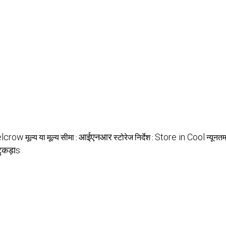
मूल्य या मूल्य सीमा :
स्टोरेज निर्देश :
न्यूनत
elcrow
आईएनआर
Store in Cool
टुकड़ाs